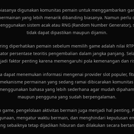
 biasanya digunakan komunitas pemain untuk menggambarkan ga
 permainan yang lebih menarik dibanding biasanya. Namun perlu
menggunakan sistem acak atau RNG (Random Number Generator), 
tidak dapat dipastikan maupun dijamin.
ering diperhatikan pemain sebelum memilih game adalah nilai RTP (
tor persentase teoritis pengembalian dalam jangka panjang. Selain
adi faktor penting karena memengaruhi pola kemenangan dan ri
a dapat menemukan informasi mengenai provider slot populer, fit
ga mekanisme permainan yang sedang ramai dibicarakan komunitas
menggunakan bahasa yang lebih sederhana agar mudah dipahami
maupun pengguna yang sudah berpengalaman.
en game, pengelolaan aktivitas bermain juga menjadi hal penting.
unaan, mengatur waktu bermain, dan menghindari keputusan em
ing sebaiknya tetap dijadikan hiburan dan dilakukan secara bert