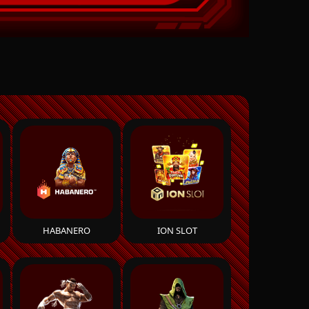
HABANERO
ION SLOT