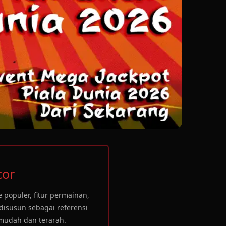
cor
populer, fitur permainan,
 disusun sebagai referensi
mudah dan terarah.