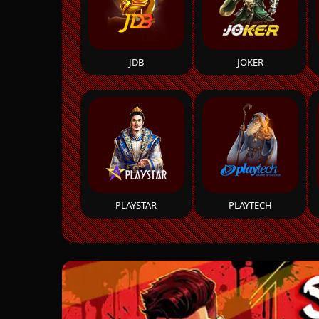
JDB
JOKER
PLAYSTAR
PLAYTECH