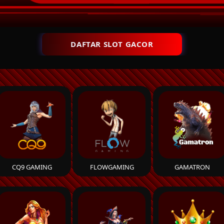
DAFTAR SLOT GACOR
CQ9 GAMING
FLOWGAMING
GAMATRON