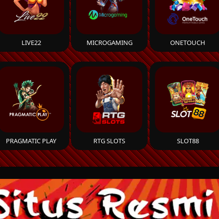
LIVE22
MICROGAMING
ONETOUCH
PRAGMATIC PLAY
RTG SLOTS
SLOT88