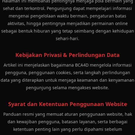
Halaman ini membahas pentingnya menjaga pola bermain yang
sehat dan terkontrol. Pengunjung dapat mempelajari informasi
mengenai pengelolaan waktu bermain, pengaturan batas
aktivitas, hingga pentingnya menjadikan permainan online
sebagai bentuk hiburan yang tetap seimbang dengan kehidupan
sehari-hari.
Kebijakan Privasi & Perlindungan Data
Artikel ini menjelaskan bagaimana BCA4D mengelola informasi
pengguna, penggunaan cookies, serta langkah perlindungan
data yang diterapkan untuk menjaga keamanan dan kenyamanan
pengunjung selama mengakses website.
Syarat dan Ketentuan Penggunaan Website
Panduan resmi yang memuat aturan penggunaan website, hak
dan kewajiban pengguna, batasan layanan, serta berbagai
ketentuan penting lain yang perlu dipahami sebelum