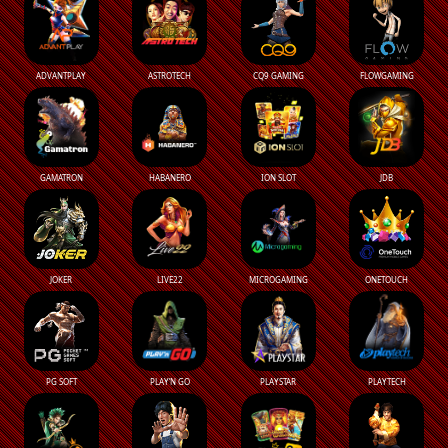
ADVANTPLAY
ASTROTECH
CQ9 GAMING
FLOWGAMING
GAMATRON
HABANERO
ION SLOT
JDB
JOKER
LIVE22
MICROGAMING
ONETOUCH
PG SOFT
PLAY’N GO
PLAYSTAR
PLAYTECH